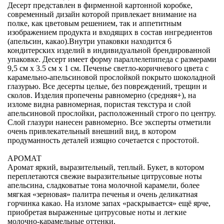
Десерт представлен в фирменной картонной коробке,
современный дизайн которой привлекает внимание на
полке, как цветовым решением, так и аппетитным
изображением продукта и входящих в состав ингредиентов
(апельсин, какао).Внутри упаковки находится 6
кондитерских изделий в индивидуальной брендированной
упаковке. Десерт имеет форму параллелепипеда с размерами
9,5 см х 3.5 см х 1 см. Печенье светло-коричневого цвета с
карамельно-апельсиновой прослойкой покрыто шоколадной
глазурью. Все десерты целые, без повреждений, трещин и
сколов. Изделия пропечены равномерно (средняя+), на
изломе видна равномерная, пористая текстура и слой
апельсиновой прослойки, расположенный строго по центру.
Слой глазури нанесен равномерно. Все эксперты отметили
очень привлекательный внешний вид, в котором
продуманность деталей изящно сочетается с простотой.
АРОМАТ
Аромат яркий, выразительный, теплый. Букет, в котором
переплетаются свежие выразительные цитрусовые ноты
апельсина, сладковатые тона молочной карамели, более
мягкая «зерновая» палитра печенья и очень деликатная
горчинка какао. На изломе запах «раскрывается» ещё ярче,
приобретая выраженные цитрусовые ноты и легкие
молочно-карамельные оттенки.