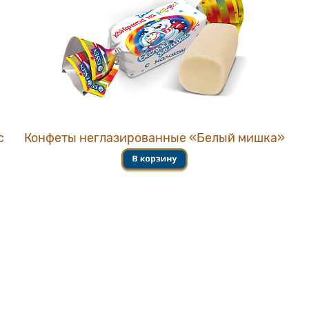
с
Конфеты неглазированные «Белый мишка»
Тел.:
+7 (85557) 4-86-99