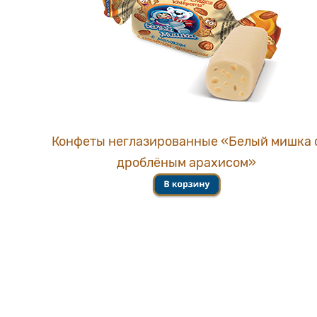
Конфеты неглазированные «Белый мишка 
дроблёным арахисом»
АО «Эссен Продакшн АГ» © 2026