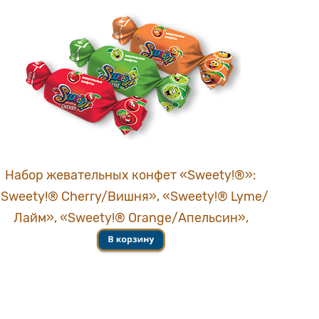
Набор жевательных конфет «Sweety!®»:
«Sweety!® Cherry/Вишня», «Sweety!® Lyme/
Лайм», «Sweety!® Orange/Апельсин»,