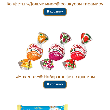
Конфеты «Дольче мио»® со вкусом тирамису
«Махеевъ»® Набор конфет с джемом