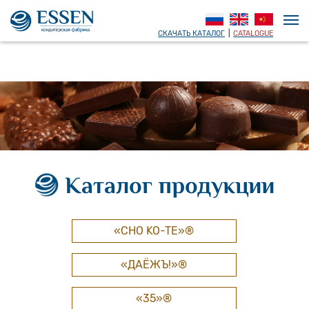
СКАЧАТЬ КАТАЛОГ
|
CATALOGUE
Каталог продукции
«CHO KO-TE»®
«ДАЁЖЪ!»®
«35»®