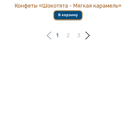
Конфеты «Шокотята - Мягкая карамель»
1
2
3
АО «Эссен Продакшн АГ» © 2026
Тел.:
+7 (85557) 4-86-99