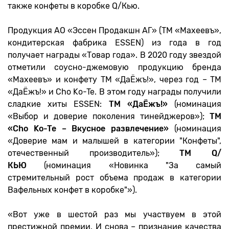
также конфеты в коробке Q/Кью.
Продукция АО «Эссен Продакшн АГ» (ТМ «Махеевъ»,
кондитерская фабрика ESSEN) из года в год
получает награды «Товар года». В 2020 году звездой
отметили соусно-джемовую продукцию бренда
«Махеевъ» и конфету ТМ «ДаЁжъ!», через год – ТМ
«ДаЁжъ!» и Cho Ko-Te. В этом году награды получили
сладкие хиты ESSEN:
ТМ «ДаЁжъ!»
(номинация
«Выбор и доверие поколения тинейджеров»);
ТМ
«Cho Ko-Te – Вкусное развлечение»
(номинация
«Доверие мам и малышей в категории "Конфеты",
отечественный производитель»);
ТМ Q/
КЬЮ
(номинация «Новинка "За самый
стремительный рост объема продаж в категории
Вафельных конфет в коробке"»).
«Вот уже в шестой раз мы участвуем в этой
престижной премии. И снова – признание качества