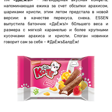
напоминающая ежика за счет обсыпки арахисом,
шариками криспи, этим летом предстала в новой
версии: в качестве перекуса, снека. ESSEN
выпустила батончик «ДаЁжъ!» бОльшего веса и
размера с мягкой карамелью и более крупными
кусочками арахиса и криспи. Слоган новинки
говорит сам за себя – #ДаЁжъБалдЁж!