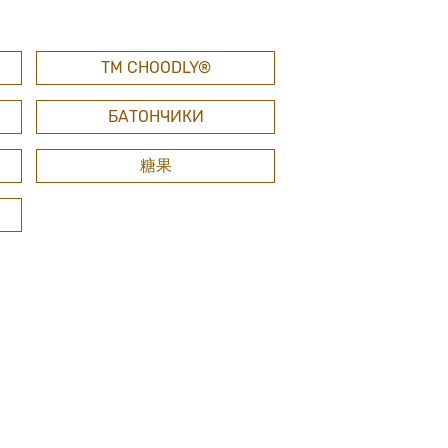
ТМ СHOODLY®
БАТОНЧИКИ
糖果