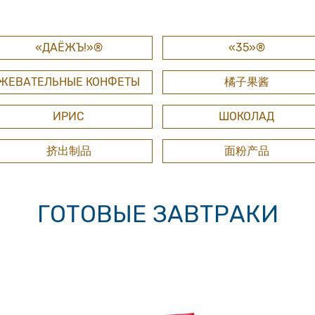
«ДАЁЖЪ!»®
«35»®
ЖЕВАТЕЛЬНЫЕ КОНФЕТЫ
橘子果酱
ИРИС
ШОКОЛАД
挤出制品
面粉产品
ГОТОВЫЕ ЗАВТРАКИ