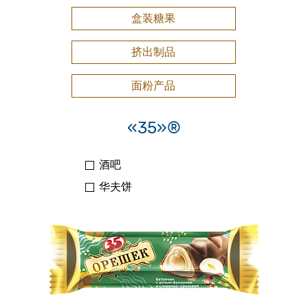
盒装糖果
挤出制品
面粉产品
«35»®
酒吧
华夫饼