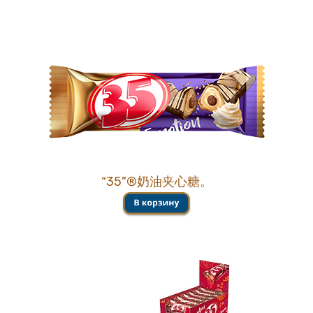
“35”®奶油夹心糖。