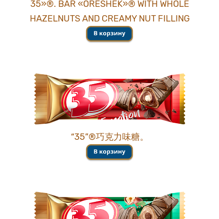
35»®. BAR «ORESHEK»® WITH WHOLE
HAZELNUTS AND CREAMY NUT FILLING
“35”®巧克力味糖。