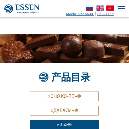
СКАЧАТЬ КАТАЛОГ
|
CATALOGUE
产品目录
«CHO KO-TE»®
«ДАЁЖЪ!»®
«35»®