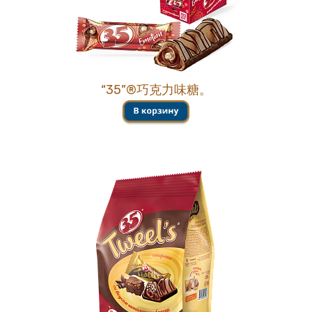
“35”®巧克力味糖。